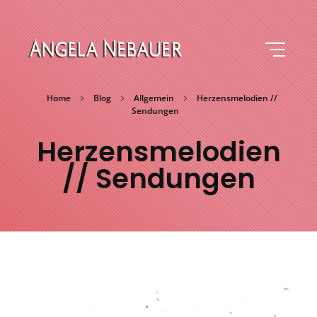
Angela Nebauer
Schlagermusik und mehr
Home
Blog
Allgemein
Herzensmelodien //
Sendungen
Herzensmelodien
// Sendungen