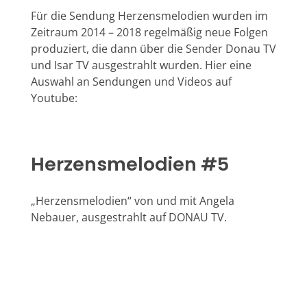
n
Für die Sendung Herzensmelodien wurden im
s
Zeitraum 2014 – 2018 regelmäßig neue Folgen
produziert, die dann über die Sender Donau TV
m
und Isar TV ausgestrahlt wurden. Hier eine
Auswahl an Sendungen und Videos auf
e
Youtube:
l
o
Herzensmelodien #5
d
i
„Herzensmelodien“ von und mit Angela
Nebauer, ausgestrahlt auf DONAU TV.
e
n
/