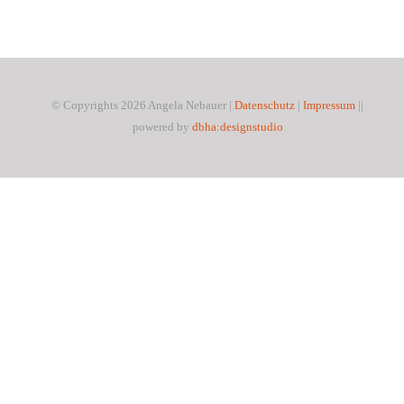
© Copyrights 2026 Angela Nebauer |
Datenschutz
|
Impressum
||
powered by
dbha:designstudio