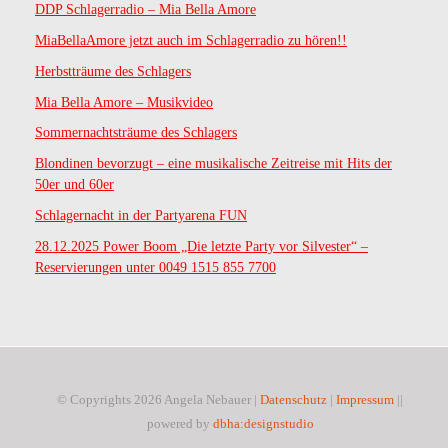
DDP Schlagerradio – Mia Bella Amore
„
MiaBellaAmore jetzt auch im Schlagerradio zu hören!!
D
Herbstträume des Schlagers
Mia Bella Amore – Musikvideo
i
Sommernachtsträume des Schlagers
e
Blondinen bevorzugt – eine musikalische Zeitreise mit Hits der
50er und 60er
l
Schlagernacht in der Partyarena FUN
e
28.12.2025 Power Boom „Die letzte Party vor Silvester“ –
Reservierungen unter 0049 1515 855 7700
t
z
t
e
© Copyrights 2026 Angela Nebauer |
Datenschutz
|
Impressum
||
powered by
dbha:designstudio
P