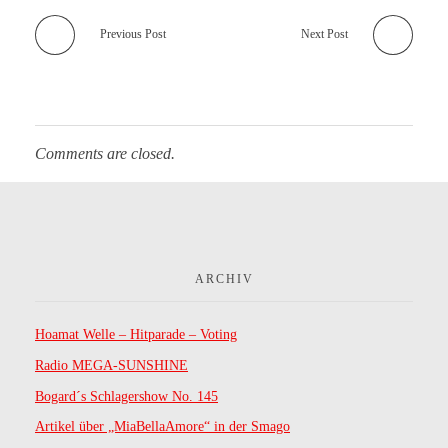
2
Previous Post
Next Post
5
P
o
Comments are closed.
w
e
r
ARCHIV
B
Hoamat Welle – Hitparade – Voting
o
Radio MEGA-SUNSHINE
o
Bogard´s Schlagershow No. 145
m
Artikel über „MiaBellaAmore“ in der Smago