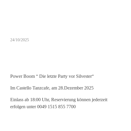
2
24/10/2025
8
.
1
Power Boom “ Die letzte Party vor Silvester“
2
Im Castello Tanzcafe, am 28.Dezember 2025
.
Einlass ab 18:00 Uhr, Reservierung können jederzeit
erfolgen unter 0049 1515 855 7700
2
0