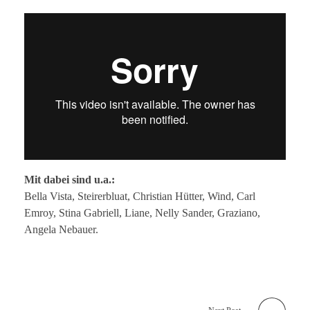
-
o
f
f
“
H
Mit dabei sind u.a.:
e
Bella Vista, Steirerbluat, Christian Hütter, Wind, Carl
Emroy, Stina Gabriell, Liane, Nelly Sander, Graziano,
r
Angela Nebauer.
z
e
n