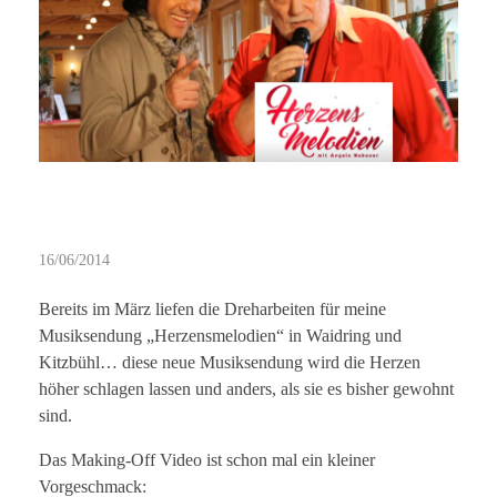
M
16/06/2014
a
Bereits im März liefen die Dreharbeiten für meine
k
Musiksendung „Herzensmelodien“ in Waidring und
Kitzbühl… diese neue Musiksendung wird die Herzen
i
höher schlagen lassen und anders, als sie es bisher gewohnt
sind.
n
Das Making-Off Video ist schon mal ein kleiner
g
Vorgeschmack: