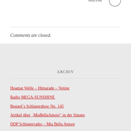
Next Post
s
m
e
Comments are closed.
l
o
d
ARCHIV
i
Hoamat Welle – Hitparade – Voting
e
Radio MEGA-SUNSHINE
Bogard´s Schlagershow No. 145
n
Artikel über „MiaBellaAmore“ in der Smago
”
DDP Schlagerradio – Mia Bella Amore